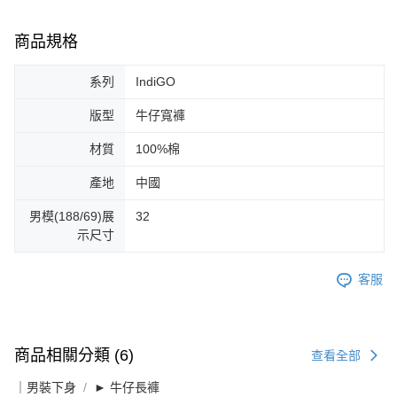
商品規格
系列
IndiGO
版型
牛仔寬褲
材質
100%棉
產地
中國
男模(188/69)展
32
示尺寸
客服
商品相關分類 (6)
查看全部
｜男裝下身
► 牛仔長褲