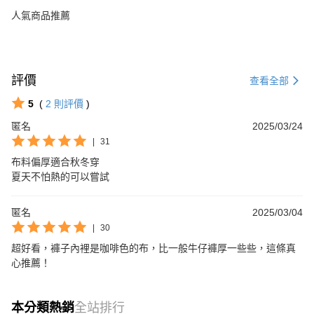
人氣商品推薦
評價
查看全部
5
(
2
則評價
)
匿名
2025/03/24
|
31
布料偏厚適合秋冬穿

夏天不怕熱的可以嘗試
匿名
2025/03/04
|
30
超好看，褲子內裡是咖啡色的布，比一般牛仔褲厚一些些，這條真
心推薦！
本分類熱銷
全站排行