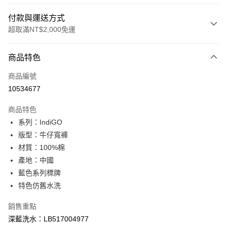
付款與運送方式
超取滿NT$2,000免運
付款方式
商品特色
信用卡一次付款
商品編號
信用卡分期付款
10534677
3 期 0 利率 每期
NT$1,660
21家銀行
商品特色
合作金庫商業銀行
第一商業銀行
超商取貨付款
系列：IndiGO
華南商業銀行
彰化商業銀行
版型：牛仔寬褲
LINE Pay
上海商業儲蓄銀行
台北富邦商業銀行
國泰世華商業銀行
兆豐國際商業銀行
材質：100%棉
Apple Pay
臺灣中小企業銀行
台中商業銀行
產地：中國
匯豐（台灣）商業銀行
華泰商業銀行
藍色系列標牌
悠遊付
聯邦商業銀行
遠東國際商業銀行
特色仿舊水洗
元大商業銀行
永豐商業銀行
Google Pay
玉山商業銀行
星展（台灣）商業銀行
銷售重點
台新國際商業銀行
中國信託商業銀行
全盈+PAY
深藍洗水：LB517004977
台灣樂天信用卡公司