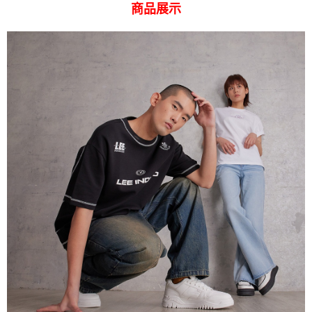
易，需依本服務之必要範圍內提供個人資料，並將交易相關給付款項請求債
商品展示
權轉讓予恩沛科技股份有限公司。
離島宅配
２．關於個人資料處理事宜，請瀏覽以下網址：
每筆NT$240
https://aftee.tw/terms/#terms3
３．未成年的使用者請事先徵得法定代理人或監護人之同意方可使用
門市自取【環保愛地球｜自備購物袋 | 出貨後10天內通知取貨】
「AFTEE先享後付」，若未經同意申辦者引起之損失，本公司不負相關責
任。
免運費
４．使用「AFTEE先享後付」時，將依據個別帳號之用戶狀況，依本公司即
時審查核予不同之上限額度；若仍有額度不足之情形，本公司將視審查結果
國家/地區配送
查看運費
請求用戶進行身份認證。
５．嚴禁一人註冊多個帳號或使用他人資訊註冊。若發現惡意使用之情形，
恩沛科技股份有限公司將有權停止該用戶之使用額度並採取法律行動。