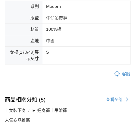
系列
Modern
版型
牛仔吊帶褲
材質
100%棉
產地
中國
女模(170/49)展
S
示尺寸
客服
商品相關分類 (5)
查看全部
｜女裝下身
► 連身褲｜吊帶褲
人氣商品推薦