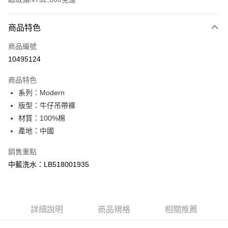
付款方式
商品特色
信用卡一次付款
商品編號
信用卡分期付款
10495124
3 期 0 利率 每期
NT$1,660
21家銀行
商品特色
合作金庫商業銀行
第一商業銀行
超商取貨付款
系列：Modern
華南商業銀行
彰化商業銀行
版型：牛仔吊帶褲
LINE Pay
上海商業儲蓄銀行
台北富邦商業銀行
國泰世華商業銀行
兆豐國際商業銀行
材質：100%棉
Apple Pay
臺灣中小企業銀行
台中商業銀行
產地：中國
匯豐（台灣）商業銀行
華泰商業銀行
悠遊付
聯邦商業銀行
遠東國際商業銀行
銷售重點
元大商業銀行
永豐商業銀行
Google Pay
中藍洗水：LB518001935
玉山商業銀行
星展（台灣）商業銀行
台新國際商業銀行
中國信託商業銀行
全盈+PAY
台灣樂天信用卡公司
AFTEE先享後付
詳細說明
商品規格
相關推薦
相關說明
【關於「AFTEE先享後付」】