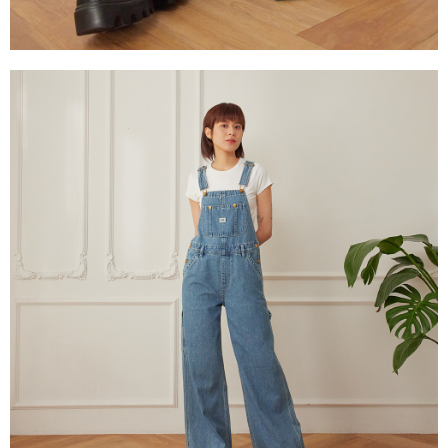
３．未成年的使用者請事先徵得法定代理人或監護人之同意方可使用
門市自取【環保愛地球｜自備購物袋 | 出貨後10天內通知取貨】
「AFTEE先享後付」，若未經同意申辦者引起之損失，本公司不負相關責
任。
免運費
４．使用「AFTEE先享後付」時，將依據個別帳號之用戶狀況，依本公司即
時審查核予不同之上限額度；若仍有額度不足之情形，本公司將視審查結果
請求用戶進行身份認證。
５．嚴禁一人註冊多個帳號或使用他人資訊註冊。若發現惡意使用之情形，
恩沛科技股份有限公司將有權停止該用戶之使用額度並採取法律行動。