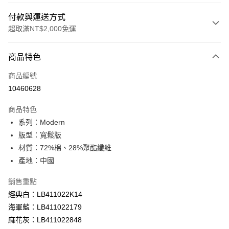
付款與運送方式
超取滿NT$2,000免運
付款方式
商品特色
信用卡一次付款
商品編號
信用卡分期付款
10460628
3 期 0 利率 每期
NT$926
21家銀行
商品特色
合作金庫商業銀行
第一商業銀行
超商取貨付款
系列：Modern
華南商業銀行
彰化商業銀行
版型：寬鬆版
LINE Pay
上海商業儲蓄銀行
台北富邦商業銀行
國泰世華商業銀行
兆豐國際商業銀行
材質：72%棉、28%聚酯纖維
Apple Pay
臺灣中小企業銀行
台中商業銀行
產地：中國
匯豐（台灣）商業銀行
華泰商業銀行
悠遊付
聯邦商業銀行
遠東國際商業銀行
銷售重點
元大商業銀行
永豐商業銀行
Google Pay
經典白：LB411022K14
玉山商業銀行
星展（台灣）商業銀行
海軍藍：LB411022179
台新國際商業銀行
中國信託商業銀行
全盈+PAY
麻花灰：LB411022848
台灣樂天信用卡公司