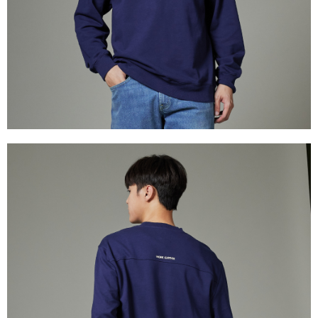
權轉讓予恩沛科技股份有限公司。
離島宅配
２．關於個人資料處理事宜，請瀏覽以下網址：
每筆NT$240
https://aftee.tw/terms/#terms3
３．未成年的使用者請事先徵得法定代理人或監護人之同意方可使用
門市自取【環保愛地球｜自備購物袋 | 出貨後10天內通知取貨】
「AFTEE先享後付」，若未經同意申辦者引起之損失，本公司不負相關責
任。
免運費
４．使用「AFTEE先享後付」時，將依據個別帳號之用戶狀況，依本公司即
時審查核予不同之上限額度；若仍有額度不足之情形，本公司將視審查結果
國家/地區配送
查看運費
請求用戶進行身份認證。
５．嚴禁一人註冊多個帳號或使用他人資訊註冊。若發現惡意使用之情形，
恩沛科技股份有限公司將有權停止該用戶之使用額度並採取法律行動。