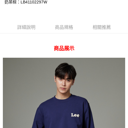
AFTEE先享後付
奶茶棕：LB41102297W
相關說明
【關於「AFTEE先享後付」】
ATM付款
AFTEE先享後付是「在收到商品之後才付款」的支付方式。 讓您購物簡單
便利好安心！
詳細說明
商品規格
相關推薦
１．簡單：不需註冊會員、不需綁卡、不需儲值。
運送方式
２．便利：只要手機號碼，簡訊認證，即可結帳。
３．安心：先確認商品／服務後，再付款。
全家 取貨付款
商品展示
每筆NT$80，滿NT$2,000(含以上)免運費
【「AFTEE先享後付」結帳流程】
１．於結帳方式選擇「AFTEE先享後付」後，將跳轉至「AFTEE先享後付」
付款後 全家取貨
結帳頁面，進行簡訊認證並確認金額後，即可完成結帳。
２．訂單成立數日內，您將收到繳費通知簡訊。
每筆NT$80，滿NT$2,000(含以上)免運費
３．收到繳費通知簡訊後14天內，點擊此簡訊中的連結，可透過四大超商／
ATM／網路銀行／等多元方式進行付款，方視為交易完成。
7-11 取貨付款
※ 請注意：結帳手續完成當下不需立刻繳費，但若您需要取消訂單，請聯絡
每筆NT$80，滿NT$2,000(含以上)免運費
購買商品的店家。未經商家同意取消之訂單仍視為有效，需透過AFTEE先享
後付繳納相關費用。
付款後 7-11取貨
※ 交易是否成功請以「AFTEE先享後付 」之結帳頁面顯示為準，若有關於
是否繳費成功／繳費後需取消欲退款等相關疑問，請聯繫「AFTEE先享後付
每筆NT$80，滿NT$2,000(含以上)免運費
客戶支援中心」
https://netprotections.freshdesk.com/support/home
宅配
【注意事項】
１．透過由恩沛科技股份有限公司提供之「AFTEE先享後付」服務完成之交
每筆NT$120，滿NT$2,000(含以上)免運費
易，需依本服務之必要範圍內提供個人資料，並將交易相關給付款項請求債