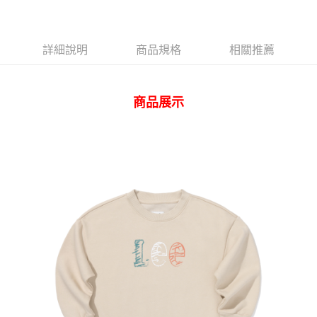
AFTEE先享後付
相關說明
【關於「AFTEE先享後付」】
ATM付款
AFTEE先享後付是「在收到商品之後才付款」的支付方式。 讓您購物簡單
詳細說明
商品規格
相關推薦
便利好安心！
１．簡單：不需註冊會員、不需綁卡、不需儲值。
運送方式
２．便利：只要手機號碼，簡訊認證，即可結帳。
３．安心：先確認商品／服務後，再付款。
商品展示
全家 取貨付款
每筆NT$80，滿NT$2,000(含以上)免運費
【「AFTEE先享後付」結帳流程】
１．於結帳方式選擇「AFTEE先享後付」後，將跳轉至「AFTEE先享後付」
付款後 全家取貨
結帳頁面，進行簡訊認證並確認金額後，即可完成結帳。
２．訂單成立數日內，您將收到繳費通知簡訊。
每筆NT$80，滿NT$2,000(含以上)免運費
３．收到繳費通知簡訊後14天內，點擊此簡訊中的連結，可透過四大超商／
ATM／網路銀行／等多元方式進行付款，方視為交易完成。
7-11 取貨付款
※ 請注意：結帳手續完成當下不需立刻繳費，但若您需要取消訂單，請聯絡
每筆NT$80，滿NT$2,000(含以上)免運費
購買商品的店家。未經商家同意取消之訂單仍視為有效，需透過AFTEE先享
後付繳納相關費用。
付款後 7-11取貨
※ 交易是否成功請以「AFTEE先享後付 」之結帳頁面顯示為準，若有關於
是否繳費成功／繳費後需取消欲退款等相關疑問，請聯繫「AFTEE先享後付
每筆NT$80，滿NT$2,000(含以上)免運費
客戶支援中心」
https://netprotections.freshdesk.com/support/home
宅配
【注意事項】
１．透過由恩沛科技股份有限公司提供之「AFTEE先享後付」服務完成之交
每筆NT$120，滿NT$2,000(含以上)免運費
易，需依本服務之必要範圍內提供個人資料，並將交易相關給付款項請求債