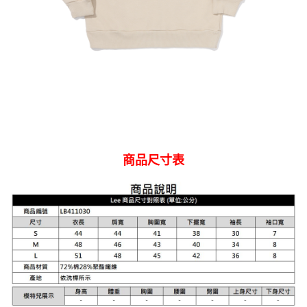
權轉讓予恩沛科技股份有限公司。
離島宅配
２．關於個人資料處理事宜，請瀏覽以下網址：
每筆NT$240
https://aftee.tw/terms/#terms3
３．未成年的使用者請事先徵得法定代理人或監護人之同意方可使用
門市自取【環保愛地球｜自備購物袋 | 出貨後10天內通知取貨】
「AFTEE先享後付」，若未經同意申辦者引起之損失，本公司不負相關責
任。
免運費
４．使用「AFTEE先享後付」時，將依據個別帳號之用戶狀況，依本公司即
時審查核予不同之上限額度；若仍有額度不足之情形，本公司將視審查結果
國家/地區配送
查看運費
請求用戶進行身份認證。
５．嚴禁一人註冊多個帳號或使用他人資訊註冊。若發現惡意使用之情形，
恩沛科技股份有限公司將有權停止該用戶之使用額度並採取法律行動。
商品尺寸表