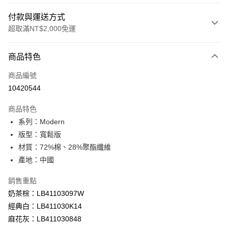
付款與運送方式
超取滿NT$2,000免運
付款方式
商品特色
信用卡一次付款
商品編號
信用卡分期付款
10420544
3 期 0 利率 每期
NT$660
21家銀行
商品特色
合作金庫商業銀行
第一商業銀行
超商取貨付款
系列：Modern
華南商業銀行
彰化商業銀行
版型：寬鬆版
LINE Pay
上海商業儲蓄銀行
台北富邦商業銀行
國泰世華商業銀行
兆豐國際商業銀行
材質：72%棉、28%聚酯纖維
Apple Pay
臺灣中小企業銀行
台中商業銀行
產地：中國
匯豐（台灣）商業銀行
華泰商業銀行
悠遊付
聯邦商業銀行
遠東國際商業銀行
銷售重點
元大商業銀行
永豐商業銀行
Google Pay
奶茶棕：LB41103097W
玉山商業銀行
星展（台灣）商業銀行
經典白：LB411030K14
台新國際商業銀行
中國信託商業銀行
全盈+PAY
麻花灰：LB411030848
台灣樂天信用卡公司