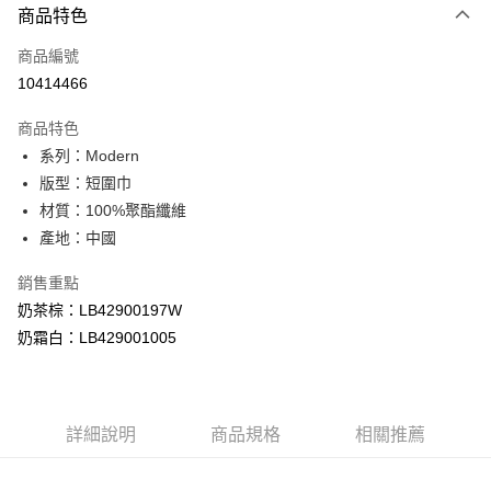
商品特色
信用卡一次付款
商品編號
信用卡分期付款
10414466
3 期 0 利率 每期
NT$593
21家銀行
商品特色
合作金庫商業銀行
第一商業銀行
超商取貨付款
系列：Modern
華南商業銀行
彰化商業銀行
版型：短圍巾
LINE Pay
上海商業儲蓄銀行
台北富邦商業銀行
國泰世華商業銀行
兆豐國際商業銀行
材質：100%聚酯纖維
Apple Pay
臺灣中小企業銀行
台中商業銀行
產地：中國
匯豐（台灣）商業銀行
華泰商業銀行
悠遊付
聯邦商業銀行
遠東國際商業銀行
銷售重點
元大商業銀行
永豐商業銀行
Google Pay
奶茶棕：LB42900197W
玉山商業銀行
星展（台灣）商業銀行
奶霜白：LB429001005
台新國際商業銀行
中國信託商業銀行
全盈+PAY
台灣樂天信用卡公司
AFTEE先享後付
相關說明
詳細說明
商品規格
相關推薦
【關於「AFTEE先享後付」】
ATM付款
AFTEE先享後付是「在收到商品之後才付款」的支付方式。 讓您購物簡單
便利好安心！