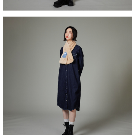
任。
免運費
４．使用「AFTEE先享後付」時，將依據個別帳號之用戶狀況，依本公司即
時審查核予不同之上限額度；若仍有額度不足之情形，本公司將視審查結果
請求用戶進行身份認證。
５．嚴禁一人註冊多個帳號或使用他人資訊註冊。若發現惡意使用之情形，
恩沛科技股份有限公司將有權停止該用戶之使用額度並採取法律行動。