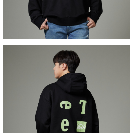
權轉讓予恩沛科技股份有限公司。
離島宅配
２．關於個人資料處理事宜，請瀏覽以下網址：
每筆NT$240
https://aftee.tw/terms/#terms3
３．未成年的使用者請事先徵得法定代理人或監護人之同意方可使用
門市自取【環保愛地球｜自備購物袋 | 出貨後10天內通知取貨】
「AFTEE先享後付」，若未經同意申辦者引起之損失，本公司不負相關責
任。
免運費
４．使用「AFTEE先享後付」時，將依據個別帳號之用戶狀況，依本公司即
時審查核予不同之上限額度；若仍有額度不足之情形，本公司將視審查結果
國家/地區配送
查看運費
請求用戶進行身份認證。
５．嚴禁一人註冊多個帳號或使用他人資訊註冊。若發現惡意使用之情形，
恩沛科技股份有限公司將有權停止該用戶之使用額度並採取法律行動。