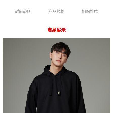
AFTEE先享後付
相關說明
詳細說明
商品規格
相關推薦
【關於「AFTEE先享後付」】
ATM付款
AFTEE先享後付是「在收到商品之後才付款」的支付方式。 讓您購物簡單
便利好安心！
１．簡單：不需註冊會員、不需綁卡、不需儲值。
運送方式
商品展示
２．便利：只要手機號碼，簡訊認證，即可結帳。
３．安心：先確認商品／服務後，再付款。
全家 取貨付款
每筆NT$80，滿NT$2,000(含以上)免運費
【「AFTEE先享後付」結帳流程】
１．於結帳方式選擇「AFTEE先享後付」後，將跳轉至「AFTEE先享後付」
付款後 全家取貨
結帳頁面，進行簡訊認證並確認金額後，即可完成結帳。
２．訂單成立數日內，您將收到繳費通知簡訊。
每筆NT$80，滿NT$2,000(含以上)免運費
３．收到繳費通知簡訊後14天內，點擊此簡訊中的連結，可透過四大超商／
ATM／網路銀行／等多元方式進行付款，方視為交易完成。
7-11 取貨付款
※ 請注意：結帳手續完成當下不需立刻繳費，但若您需要取消訂單，請聯絡
每筆NT$80，滿NT$2,000(含以上)免運費
購買商品的店家。未經商家同意取消之訂單仍視為有效，需透過AFTEE先享
後付繳納相關費用。
付款後 7-11取貨
※ 交易是否成功請以「AFTEE先享後付 」之結帳頁面顯示為準，若有關於
是否繳費成功／繳費後需取消欲退款等相關疑問，請聯繫「AFTEE先享後付
每筆NT$80，滿NT$2,000(含以上)免運費
客戶支援中心」
https://netprotections.freshdesk.com/support/home
宅配
【注意事項】
１．透過由恩沛科技股份有限公司提供之「AFTEE先享後付」服務完成之交
每筆NT$120，滿NT$2,000(含以上)免運費
易，需依本服務之必要範圍內提供個人資料，並將交易相關給付款項請求債