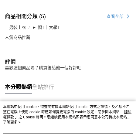
商品相關分類 (5)
查看全部
｜男裝上衣
► 帽T｜大學T
人氣商品推薦
評價
喜歡這個商品嗎？購買後給他一個好評吧
本分類熱銷
全站排行
本網站中使用 cookie，欲查詢有關本網站使用 cookie 方式之詳情，及若您不希
熱門標籤
望在電腦上使用 cookie 時應如何變更電腦的 cookie 設定，請參閱本網站「
隱私
權條款
」之 Cookie 聲明。您繼續使用本網站即表示您同意本公司得按本網站使
用條款之 Cookie 聲明使用 cookie。
了解更多 >