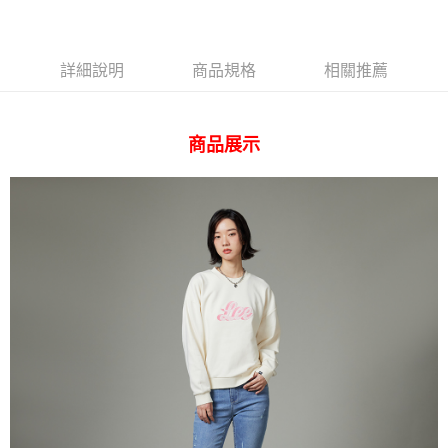
AFTEE先享後付
相關說明
【關於「AFTEE先享後付」】
ATM付款
AFTEE先享後付是「在收到商品之後才付款」的支付方式。 讓您購物簡單
詳細說明
商品規格
相關推薦
便利好安心！
１．簡單：不需註冊會員、不需綁卡、不需儲值。
運送方式
２．便利：只要手機號碼，簡訊認證，即可結帳。
３．安心：先確認商品／服務後，再付款。
商品展示
全家 取貨付款
每筆NT$80，滿NT$2,000(含以上)免運費
【「AFTEE先享後付」結帳流程】
１．於結帳方式選擇「AFTEE先享後付」後，將跳轉至「AFTEE先享後付」
付款後 全家取貨
結帳頁面，進行簡訊認證並確認金額後，即可完成結帳。
２．訂單成立數日內，您將收到繳費通知簡訊。
每筆NT$80，滿NT$2,000(含以上)免運費
３．收到繳費通知簡訊後14天內，點擊此簡訊中的連結，可透過四大超商／
ATM／網路銀行／等多元方式進行付款，方視為交易完成。
7-11 取貨付款
※ 請注意：結帳手續完成當下不需立刻繳費，但若您需要取消訂單，請聯絡
每筆NT$80，滿NT$2,000(含以上)免運費
購買商品的店家。未經商家同意取消之訂單仍視為有效，需透過AFTEE先享
後付繳納相關費用。
付款後 7-11取貨
※ 交易是否成功請以「AFTEE先享後付 」之結帳頁面顯示為準，若有關於
是否繳費成功／繳費後需取消欲退款等相關疑問，請聯繫「AFTEE先享後付
每筆NT$80，滿NT$2,000(含以上)免運費
客戶支援中心」
https://netprotections.freshdesk.com/support/home
宅配
【注意事項】
１．透過由恩沛科技股份有限公司提供之「AFTEE先享後付」服務完成之交
每筆NT$120，滿NT$2,000(含以上)免運費
易，需依本服務之必要範圍內提供個人資料，並將交易相關給付款項請求債