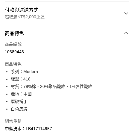
付款與運送方式
超取滿NT$2,000免運
付款方式
商品特色
信用卡一次付款
商品編號
信用卡分期付款
10389443
3 期 0 利率 每期
NT$1,393
21家銀行
商品特色
合作金庫商業銀行
第一商業銀行
超商取貨付款
系列：Modern
華南商業銀行
彰化商業銀行
版型：418
LINE Pay
上海商業儲蓄銀行
台北富邦商業銀行
國泰世華商業銀行
兆豐國際商業銀行
材質：79%棉、20%聚酯纖維、1%彈性纖維
Apple Pay
臺灣中小企業銀行
台中商業銀行
產地：中國
匯豐（台灣）商業銀行
華泰商業銀行
磨破補丁
悠遊付
聯邦商業銀行
遠東國際商業銀行
白色皮牌
元大商業銀行
永豐商業銀行
Google Pay
玉山商業銀行
星展（台灣）商業銀行
銷售重點
台新國際商業銀行
中國信託商業銀行
全盈+PAY
中藍洗水：LB417114957
台灣樂天信用卡公司