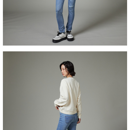
權轉讓予恩沛科技股份有限公司。
離島宅配
２．關於個人資料處理事宜，請瀏覽以下網址：
每筆NT$240
https://aftee.tw/terms/#terms3
３．未成年的使用者請事先徵得法定代理人或監護人之同意方可使用
門市自取【環保愛地球｜自備購物袋 | 出貨後10天內通知取貨】
「AFTEE先享後付」，若未經同意申辦者引起之損失，本公司不負相關責
任。
免運費
４．使用「AFTEE先享後付」時，將依據個別帳號之用戶狀況，依本公司即
時審查核予不同之上限額度；若仍有額度不足之情形，本公司將視審查結果
國家/地區配送
查看運費
請求用戶進行身份認證。
５．嚴禁一人註冊多個帳號或使用他人資訊註冊。若發現惡意使用之情形，
恩沛科技股份有限公司將有權停止該用戶之使用額度並採取法律行動。