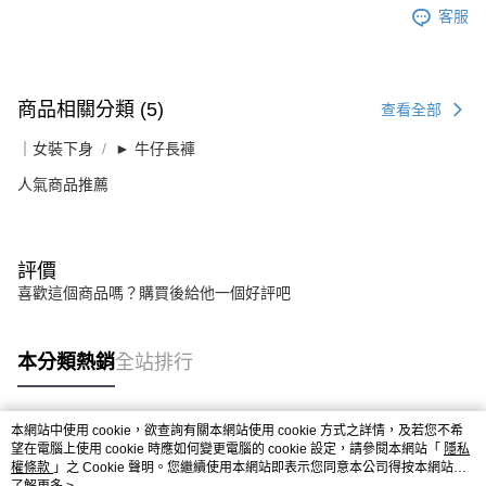
客服
商品相關分類 (5)
查看全部
｜女裝下身
► 牛仔長褲
人氣商品推薦
評價
喜歡這個商品嗎？購買後給他一個好評吧
本分類熱銷
全站排行
本網站中使用 cookie，欲查詢有關本網站使用 cookie 方式之詳情，及若您不希
熱門標籤
望在電腦上使用 cookie 時應如何變更電腦的 cookie 設定，請參閱本網站「
隱私
權條款
」之 Cookie 聲明。您繼續使用本網站即表示您同意本公司得按本網站使