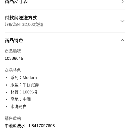
商品尺寸表
付款與運送方式
超取滿NT$2,000免運
付款方式
商品特色
信用卡一次付款
商品編號
信用卡分期付款
10386645
3 期 0 利率 每期
NT$1,460
21家銀行
商品特色
合作金庫商業銀行
第一商業銀行
超商取貨付款
系列：Modern
華南商業銀行
彰化商業銀行
版型：牛仔寬褲
LINE Pay
上海商業儲蓄銀行
台北富邦商業銀行
國泰世華商業銀行
兆豐國際商業銀行
材質：100%棉
Apple Pay
臺灣中小企業銀行
台中商業銀行
產地：中國
匯豐（台灣）商業銀行
華泰商業銀行
水洗刷白
悠遊付
聯邦商業銀行
遠東國際商業銀行
元大商業銀行
永豐商業銀行
Google Pay
銷售重點
玉山商業銀行
星展（台灣）商業銀行
中淺藍洗水：LB417097603
台新國際商業銀行
中國信託商業銀行
全盈+PAY