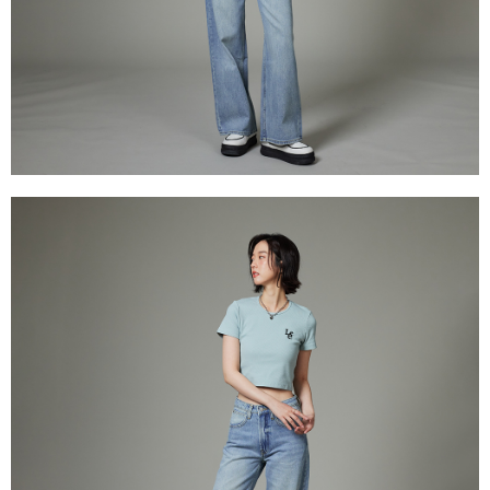
１．透過由恩沛科技股份有限公司提供之「AFTEE先享後付」服務完成之交
每筆NT$120，滿NT$2,000(含以上)免運費
易，需依本服務之必要範圍內提供個人資料，並將交易相關給付款項請求債
權轉讓予恩沛科技股份有限公司。
離島宅配
２．關於個人資料處理事宜，請瀏覽以下網址：
每筆NT$240
https://aftee.tw/terms/#terms3
３．未成年的使用者請事先徵得法定代理人或監護人之同意方可使用
門市自取【環保愛地球｜自備購物袋 | 出貨後10天內通知取貨】
「AFTEE先享後付」，若未經同意申辦者引起之損失，本公司不負相關責
任。
免運費
４．使用「AFTEE先享後付」時，將依據個別帳號之用戶狀況，依本公司即
時審查核予不同之上限額度；若仍有額度不足之情形，本公司將視審查結果
國家/地區配送
查看運費
請求用戶進行身份認證。
５．嚴禁一人註冊多個帳號或使用他人資訊註冊。若發現惡意使用之情形，
恩沛科技股份有限公司將有權停止該用戶之使用額度並採取法律行動。