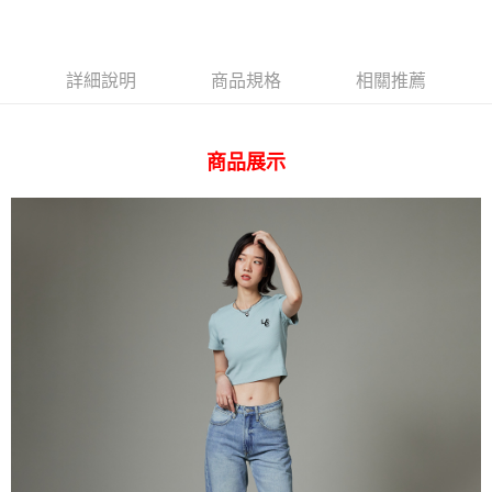
台灣樂天信用卡公司
AFTEE先享後付
相關說明
詳細說明
商品規格
相關推薦
【關於「AFTEE先享後付」】
ATM付款
AFTEE先享後付是「在收到商品之後才付款」的支付方式。 讓您購物簡單
便利好安心！
１．簡單：不需註冊會員、不需綁卡、不需儲值。
運送方式
商品展示
２．便利：只要手機號碼，簡訊認證，即可結帳。
３．安心：先確認商品／服務後，再付款。
全家 取貨付款
每筆NT$80，滿NT$2,000(含以上)免運費
【「AFTEE先享後付」結帳流程】
１．於結帳方式選擇「AFTEE先享後付」後，將跳轉至「AFTEE先享後付」
付款後 全家取貨
結帳頁面，進行簡訊認證並確認金額後，即可完成結帳。
２．訂單成立數日內，您將收到繳費通知簡訊。
每筆NT$80，滿NT$2,000(含以上)免運費
３．收到繳費通知簡訊後14天內，點擊此簡訊中的連結，可透過四大超商／
ATM／網路銀行／等多元方式進行付款，方視為交易完成。
7-11 取貨付款
※ 請注意：結帳手續完成當下不需立刻繳費，但若您需要取消訂單，請聯絡
每筆NT$80，滿NT$2,000(含以上)免運費
購買商品的店家。未經商家同意取消之訂單仍視為有效，需透過AFTEE先享
後付繳納相關費用。
付款後 7-11取貨
※ 交易是否成功請以「AFTEE先享後付 」之結帳頁面顯示為準，若有關於
是否繳費成功／繳費後需取消欲退款等相關疑問，請聯繫「AFTEE先享後付
每筆NT$80，滿NT$2,000(含以上)免運費
客戶支援中心」
https://netprotections.freshdesk.com/support/home
宅配
【注意事項】