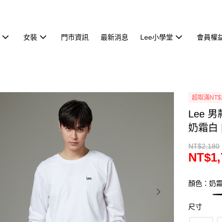
女裝
門市資訊
最新消息
Lee小學堂
會員權
超取滿NT$
Lee 
奶霜白 |
NT$2,180
NT$1,
顏色：奶
尺寸