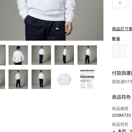
S
商品尺寸
數量
付款與運
超取滿NT$
付款方式
商品特色
信用卡一
商品編號
10384733
信用卡分
商品特色
3 期 
系列：M