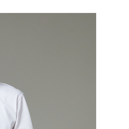
頁面，進行簡訊認證並確認金額後，即可完成結帳。
家取貨
成立數日內，您將收到繳費通知簡訊。
費通知簡訊後14天內，點擊此簡訊中的連結，可透過四大超商
0，滿NT$2,000(含以上)免運費
網路銀行／等多元方式進行付款，方視為交易完成。
：結帳手續完成當下不需立刻繳費，但若您需要取消訂單，請聯
貨付款
的店家。未經商家同意取消之訂單仍視為有效，需透過AFTEE
繳納相關費用。
0，滿NT$2,000(含以上)免運費
否成功請以「AFTEE先享後付 」之結帳頁面顯示為準，若有關於
功／繳費後需取消欲退款等相關疑問，請聯繫「AFTEE先享後
11取貨
援中心」
https://netprotections.freshdesk.com/support/home
0，滿NT$2,000(含以上)免運費
項】
恩沛科技股份有限公司提供之「AFTEE先享後付」服務完成之
依本服務之必要範圍內提供個人資料，並將交易相關給付款項請
20，滿NT$2,000(含以上)免運費
讓予恩沛科技股份有限公司。
個人資料處理事宜，請瀏覽以下網址：
ee.tw/terms/#terms3
40
年的使用者請事先徵得法定代理人或監護人之同意方可使用
E先享後付」，若未經同意申辦者引起之損失，本公司不負相關責
環保愛地球｜自備購物袋 | 出貨後10天內通知取貨】
AFTEE先享後付」時，將依據個別帳號之用戶狀況，依本公司
核予不同之上限額度；若仍有額度不足之情形，本公司將視審查
用戶進行身份認證。
配送
查看運費
一人註冊多個帳號或使用他人資訊註冊。若發現惡意使用之情
科技股份有限公司將有權停止該用戶之使用額度並採取法律行