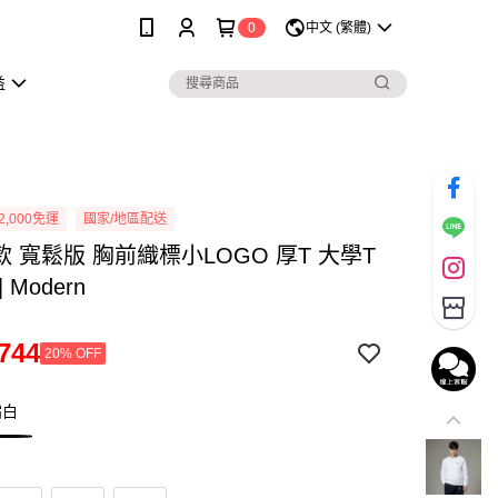
0
中文 (繁體)
益
2,000免運
國家/地區配送
男款 寬鬆版 胸前織標小LOGO 厚T 大學T
 Modern
744
20% OFF
霜白