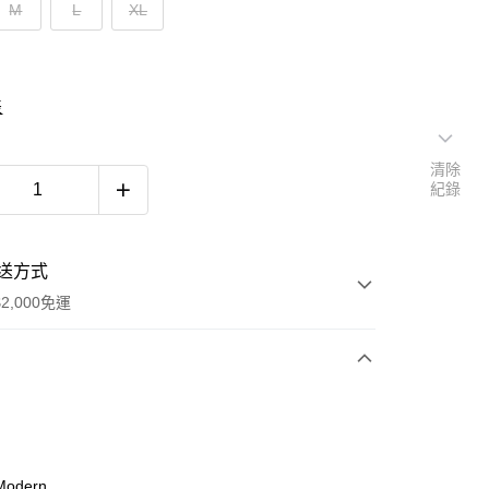
M
L
XL
表
清除
紀錄
送方式
2,000免運
次付款
期付款
0 利率 每期
NT$726
21家銀行
odern