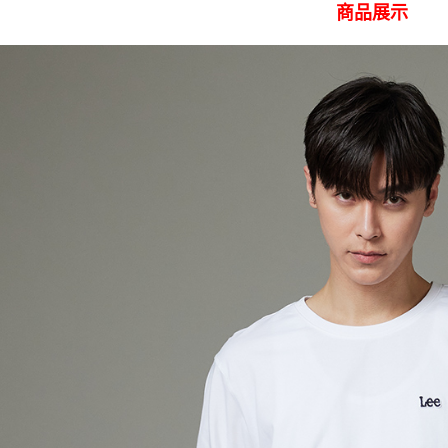
付」結帳
商品展示
付款後 全
２．訂單
３．收到繳
每筆NT$8
／ATM／
※ 請注意
7-11 取
絡購買商品
先享後付
每筆NT$8
※ 交易是
是否繳費成
付款後 7-
付客戶支
每筆NT$8
【注意事
宅配
１．透過由
交易，需
每筆NT$1
求債權轉
２．關於
離島宅配
https://aft
每筆NT$2
３．未成
「AFTE
門市自取【
任。
４．使用「
免運費
即時審查
結果請求
國家/地區
５．嚴禁
形，恩沛