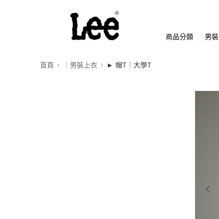
商品分類
男裝
首頁
｜男裝上衣
► 帽T｜大學T