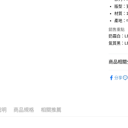
合作金
版型：
超商取貨
華南商
材質：1
LINE Pay
上海商
產地：
國泰世
Apple Pay
銷售重點
臺灣中
匯豐（
奶霜白：LB
悠遊付
聯邦商
氣質黑：LB
元大商
Google Pa
玉山商
台新國
全盈+PAY
商品相關分
台灣樂
AFTEE先
｜男裝上
相關說明
分享
人氣商品
【關於「A
ATM付款
AFTEE
♂ 男裝全
便利好安
１．簡單
Collection
２．便利
運送方式
３．安心
說明
商品規格
相關推薦
✨全館免運
全家 取貨
【「AFT
每筆NT$8
１．於結帳