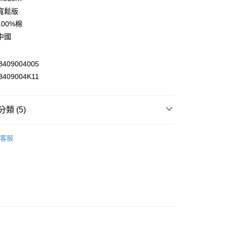
庫商業銀行
第一商業銀行
寬鬆版
付款
業銀行
彰化商業銀行
00%棉
業儲蓄銀行
台北富邦商業銀行
中國
華商業銀行
兆豐國際商業銀行
小企業銀行
台中商業銀行
台灣）商業銀行
華泰商業銀行
409004005
業銀行
遠東國際商業銀行
409004K11
業銀行
永豐商業銀行
y
業銀行
星展（台灣）商業銀行
際商業銀行
中國信託商業銀行
類 (5)
天信用卡公司
享後付
衣
► 帽T｜大學T
客服
推薦
FTEE先享後付」】
先享後付是「在收到商品之後才付款」的支付方式。 讓您購物簡單
部商品
心！
：不需註冊會員、不需綁卡、不需儲值。
s
▷ Modern
：只要手機號碼，簡訊認證，即可結帳。
：先確認商品／服務後，再付款。
6折起，滿額再高再折920
♂️男裝－👕衣著
付款
EE先享後付」結帳流程】
0，滿NT$2,000(含以上)免運費
方式選擇「AFTEE先享後付」後，將跳轉至「AFTEE先享後