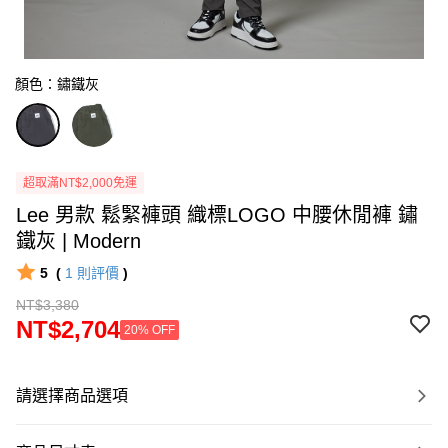
顏色：鏽鐵灰
超取滿NT$2,000免運
Lee 男款 鬆緊褲頭 織標LOGO 中腰休閒褲 鏽
鐵灰 | Modern
5
(
1
則評價
)
NT$3,380
NT$2,704
20% OFF
請選擇商品選項