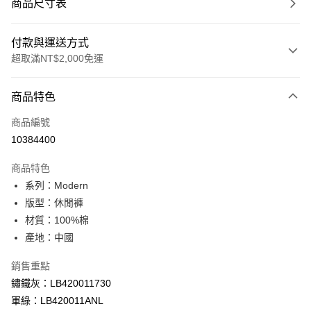
商品尺寸表
付款與運送方式
超取滿NT$2,000免運
付款方式
商品特色
信用卡一次付款
商品編號
信用卡分期付款
10384400
3 期 0 利率 每期
NT$1,126
21家銀行
商品特色
合作金庫商業銀行
第一商業銀行
超商取貨付款
系列：Modern
華南商業銀行
彰化商業銀行
版型：休閒褲
LINE Pay
上海商業儲蓄銀行
台北富邦商業銀行
國泰世華商業銀行
兆豐國際商業銀行
材質：100%棉
Apple Pay
臺灣中小企業銀行
台中商業銀行
產地：中國
匯豐（台灣）商業銀行
華泰商業銀行
悠遊付
聯邦商業銀行
遠東國際商業銀行
銷售重點
元大商業銀行
永豐商業銀行
Google Pay
鏽鐵灰：LB420011730
玉山商業銀行
星展（台灣）商業銀行
軍綠：LB420011ANL
台新國際商業銀行
中國信託商業銀行
全盈+PAY