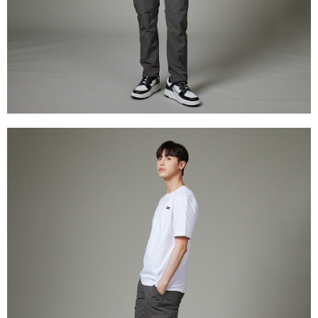
１．透過由恩沛科技股份有限公司提供之「AFTEE先享後付」服務完成之交
每筆NT$120，滿NT$2,000(含以上)免運費
易，需依本服務之必要範圍內提供個人資料，並將交易相關給付款項請求債
權轉讓予恩沛科技股份有限公司。
離島宅配
２．關於個人資料處理事宜，請瀏覽以下網址：
每筆NT$240
https://aftee.tw/terms/#terms3
３．未成年的使用者請事先徵得法定代理人或監護人之同意方可使用
門市自取【環保愛地球｜自備購物袋 | 出貨後10天內通知取貨】
「AFTEE先享後付」，若未經同意申辦者引起之損失，本公司不負相關責
任。
免運費
４．使用「AFTEE先享後付」時，將依據個別帳號之用戶狀況，依本公司即
時審查核予不同之上限額度；若仍有額度不足之情形，本公司將視審查結果
請求用戶進行身份認證。
５．嚴禁一人註冊多個帳號或使用他人資訊註冊。若發現惡意使用之情形，
恩沛科技股份有限公司將有權停止該用戶之使用額度並採取法律行動。