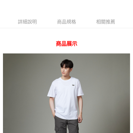
台灣樂天信用卡公司
AFTEE先享後付
相關說明
詳細說明
商品規格
相關推薦
【關於「AFTEE先享後付」】
ATM付款
AFTEE先享後付是「在收到商品之後才付款」的支付方式。 讓您購物簡單
便利好安心！
１．簡單：不需註冊會員、不需綁卡、不需儲值。
運送方式
商品展示
２．便利：只要手機號碼，簡訊認證，即可結帳。
３．安心：先確認商品／服務後，再付款。
全家 取貨付款
每筆NT$80，滿NT$2,000(含以上)免運費
【「AFTEE先享後付」結帳流程】
１．於結帳方式選擇「AFTEE先享後付」後，將跳轉至「AFTEE先享後付」
付款後 全家取貨
結帳頁面，進行簡訊認證並確認金額後，即可完成結帳。
２．訂單成立數日內，您將收到繳費通知簡訊。
每筆NT$80，滿NT$2,000(含以上)免運費
３．收到繳費通知簡訊後14天內，點擊此簡訊中的連結，可透過四大超商／
ATM／網路銀行／等多元方式進行付款，方視為交易完成。
7-11 取貨付款
※ 請注意：結帳手續完成當下不需立刻繳費，但若您需要取消訂單，請聯絡
每筆NT$80，滿NT$2,000(含以上)免運費
購買商品的店家。未經商家同意取消之訂單仍視為有效，需透過AFTEE先享
後付繳納相關費用。
付款後 7-11取貨
※ 交易是否成功請以「AFTEE先享後付 」之結帳頁面顯示為準，若有關於
是否繳費成功／繳費後需取消欲退款等相關疑問，請聯繫「AFTEE先享後付
每筆NT$80，滿NT$2,000(含以上)免運費
客戶支援中心」
https://netprotections.freshdesk.com/support/home
宅配
【注意事項】