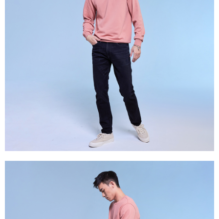
３．未成年的使用者請事先徵得法定代理人或監護人之同意方可使用
門市自取【環保愛地球｜自備購物袋 | 出貨後10天內通知取貨】
「AFTEE先享後付」，若未經同意申辦者引起之損失，本公司不負相關責
任。
免運費
４．使用「AFTEE先享後付」時，將依據個別帳號之用戶狀況，依本公司即
時審查核予不同之上限額度；若仍有額度不足之情形，本公司將視審查結果
國家/地區配送
查看運費
請求用戶進行身份認證。
５．嚴禁一人註冊多個帳號或使用他人資訊註冊。若發現惡意使用之情形，
恩沛科技股份有限公司將有權停止該用戶之使用額度並採取法律行動。