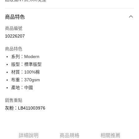
付款方式
商品特色
信用卡一次付款
商品編號
信用卡分期付款
10226207
3 期 0 利率 每期
NT$926
21家銀行
商品特色
合作金庫商業銀行
第一商業銀行
超商取貨付款
系列：Modern
華南商業銀行
彰化商業銀行
版型：標準版型
LINE Pay
上海商業儲蓄銀行
台北富邦商業銀行
國泰世華商業銀行
兆豐國際商業銀行
材質：100%棉
Apple Pay
臺灣中小企業銀行
台中商業銀行
布重：370gsm
匯豐（台灣）商業銀行
華泰商業銀行
產地：中國
悠遊付
聯邦商業銀行
遠東國際商業銀行
元大商業銀行
永豐商業銀行
Google Pay
銷售重點
玉山商業銀行
星展（台灣）商業銀行
灰粉：LB411003976
台新國際商業銀行
中國信託商業銀行
全盈+PAY
台灣樂天信用卡公司
AFTEE先享後付
相關說明
詳細說明
商品規格
相關推薦
【關於「AFTEE先享後付」】