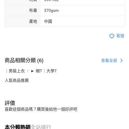
布重
370gsm
產地
中國
客服
商品相關分類 (6)
查看全部
｜男裝上衣
► 帽T｜大學T
人氣商品推薦
評價
喜歡這個商品嗎？購買後給他一個好評吧
本分類熱銷
全站排行