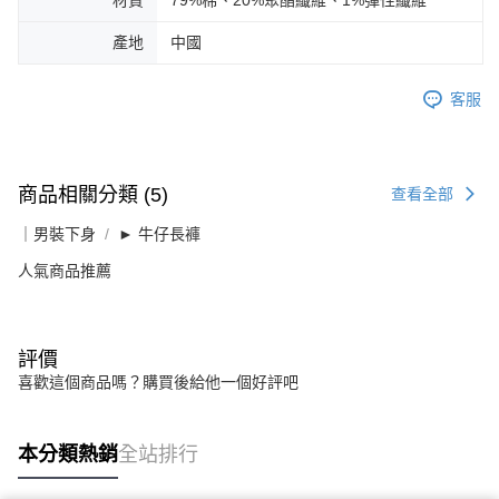
材質
79%棉、20%聚酯纖維、1%彈性纖維
產地
中國
客服
商品相關分類 (5)
查看全部
｜男裝下身
► 牛仔長褲
人氣商品推薦
評價
喜歡這個商品嗎？購買後給他一個好評吧
本分類熱銷
全站排行