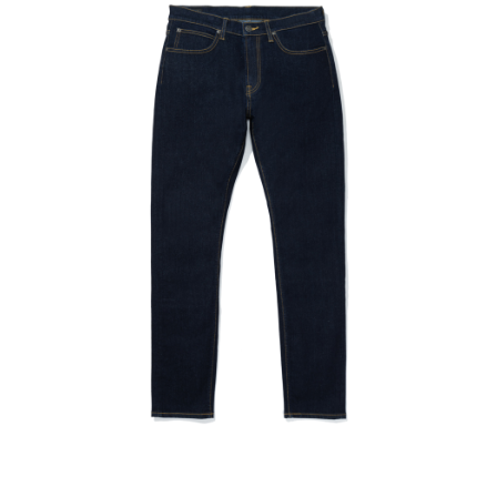
每筆NT$80，滿NT$2,000(含以上)免運費
【「AFTEE先享後付」結帳流程】
１．於結帳方式選擇「AFTEE先享後付」後，將跳轉至「AFTEE先享後付」
付款後 全家取貨
結帳頁面，進行簡訊認證並確認金額後，即可完成結帳。
２．訂單成立數日內，您將收到繳費通知簡訊。
每筆NT$80，滿NT$2,000(含以上)免運費
３．收到繳費通知簡訊後14天內，點擊此簡訊中的連結，可透過四大超商／
ATM／網路銀行／等多元方式進行付款，方視為交易完成。
7-11 取貨付款
※ 請注意：結帳手續完成當下不需立刻繳費，但若您需要取消訂單，請聯絡
每筆NT$80，滿NT$2,000(含以上)免運費
購買商品的店家。未經商家同意取消之訂單仍視為有效，需透過AFTEE先享
後付繳納相關費用。
付款後 7-11取貨
※ 交易是否成功請以「AFTEE先享後付 」之結帳頁面顯示為準，若有關於
是否繳費成功／繳費後需取消欲退款等相關疑問，請聯繫「AFTEE先享後付
每筆NT$80，滿NT$2,000(含以上)免運費
客戶支援中心」
https://netprotections.freshdesk.com/support/home
宅配
【注意事項】
１．透過由恩沛科技股份有限公司提供之「AFTEE先享後付」服務完成之交
每筆NT$120，滿NT$2,000(含以上)免運費
易，需依本服務之必要範圍內提供個人資料，並將交易相關給付款項請求債
權轉讓予恩沛科技股份有限公司。
離島宅配
２．關於個人資料處理事宜，請瀏覽以下網址：
每筆NT$240
https://aftee.tw/terms/#terms3
３．未成年的使用者請事先徵得法定代理人或監護人之同意方可使用
門市自取【環保愛地球｜自備購物袋 | 出貨後10天內通知取貨】
「AFTEE先享後付」，若未經同意申辦者引起之損失，本公司不負相關責
任。
免運費
４．使用「AFTEE先享後付」時，將依據個別帳號之用戶狀況，依本公司即
時審查核予不同之上限額度；若仍有額度不足之情形，本公司將視審查結果
國家/地區配送
查看運費