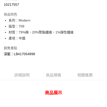
信用卡分期付款
10217557
3 期 0 利率 每期
NT$1,393
21家銀行
商品特色
合作金庫商業銀行
第一商業銀行
超商取貨付款
系列：Modern
華南商業銀行
彰化商業銀行
版型：709
LINE Pay
上海商業儲蓄銀行
台北富邦商業銀行
國泰世華商業銀行
兆豐國際商業銀行
材質：79%棉、20%聚酯纖維、1%彈性纖維
Apple Pay
臺灣中小企業銀行
台中商業銀行
產地：中國
匯豐（台灣）商業銀行
華泰商業銀行
悠遊付
聯邦商業銀行
遠東國際商業銀行
銷售重點
元大商業銀行
永豐商業銀行
Google Pay
深藍：LB417054898
玉山商業銀行
星展（台灣）商業銀行
台新國際商業銀行
中國信託商業銀行
全盈+PAY
台灣樂天信用卡公司
AFTEE先享後付
詳細說明
商品規格
相關推薦
相關說明
【關於「AFTEE先享後付」】
ATM付款
AFTEE先享後付是「在收到商品之後才付款」的支付方式。 讓您購物簡單
便利好安心！
商品展示
１．簡單：不需註冊會員、不需綁卡、不需儲值。
運送方式
２．便利：只要手機號碼，簡訊認證，即可結帳。
３．安心：先確認商品／服務後，再付款。
全家 取貨付款