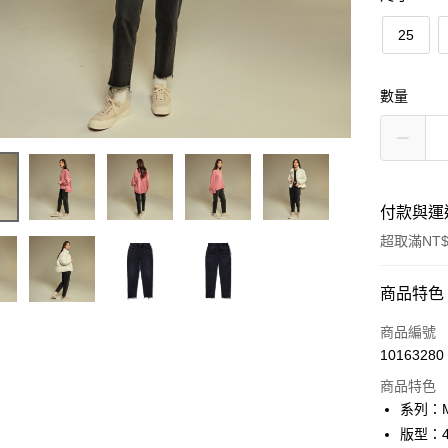
25
數量
付款與運
超取滿NT$
付款方式
商品特色
信用卡一
商品編號
10163280
信用卡分
商品特色
3 期 
系列：M
合作金
版型：4
超商取貨