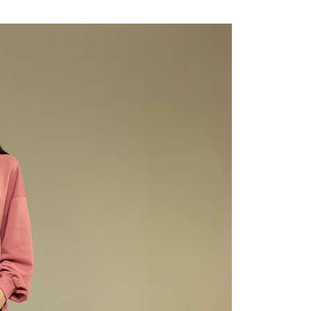
費通知簡訊後14天內，點擊此簡訊中的連結，可透過四大超商
0，滿NT$2,000(含以上)免運費
網路銀行／等多元方式進行付款，方視為交易完成。
：結帳手續完成當下不需立刻繳費，但若您需要取消訂單，請聯
貨付款
的店家。未經商家同意取消之訂單仍視為有效，需透過AFTEE
繳納相關費用。
0，滿NT$2,000(含以上)免運費
否成功請以「AFTEE先享後付 」之結帳頁面顯示為準，若有關於
功／繳費後需取消欲退款等相關疑問，請聯繫「AFTEE先享後
11取貨
援中心」
https://netprotections.freshdesk.com/support/home
0，滿NT$2,000(含以上)免運費
項】
恩沛科技股份有限公司提供之「AFTEE先享後付」服務完成之
依本服務之必要範圍內提供個人資料，並將交易相關給付款項請
20，滿NT$2,000(含以上)免運費
讓予恩沛科技股份有限公司。
個人資料處理事宜，請瀏覽以下網址：
ee.tw/terms/#terms3
40
年的使用者請事先徵得法定代理人或監護人之同意方可使用
E先享後付」，若未經同意申辦者引起之損失，本公司不負相關責
環保愛地球｜自備購物袋 | 出貨後10天內通知取貨】
AFTEE先享後付」時，將依據個別帳號之用戶狀況，依本公司
核予不同之上限額度；若仍有額度不足之情形，本公司將視審查
用戶進行身份認證。
配送
查看運費
一人註冊多個帳號或使用他人資訊註冊。若發現惡意使用之情
科技股份有限公司將有權停止該用戶之使用額度並採取法律行