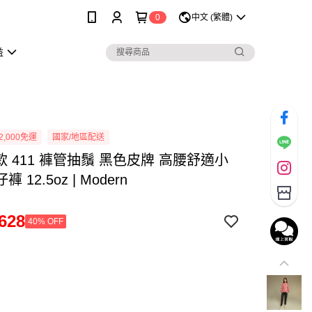
0
中文 (繁體)
益
2,000免運
國家/地區配送
女款 411 褲管抽鬚 黑色皮牌 高腰舒適小
 12.5oz | Modern
628
40% OFF