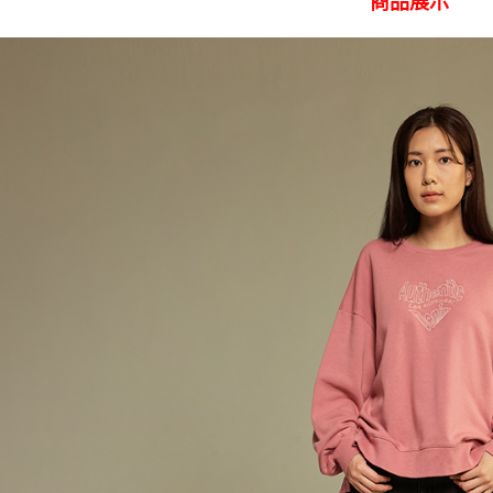
商品展示
３．收到繳
每筆NT$8
／ATM／
※ 請注意
7-11 取
絡購買商品
先享後付
每筆NT$8
※ 交易是
是否繳費成
付款後 7-
付客戶支
每筆NT$8
【注意事
宅配
１．透過由
交易，需
每筆NT$1
求債權轉
２．關於
離島宅配
https://aft
每筆NT$2
３．未成
「AFTE
門市自取【
任。
４．使用「
免運費
即時審查
結果請求
國家/地區
５．嚴禁
形，恩沛
動。