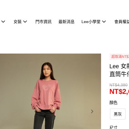
女裝
門市資訊
最新消息
Lee小學堂
會員權
超取滿NT$
Lee 
直筒牛仔褲
NT$4,380
NT$2,
顏色
黑灰
尺寸