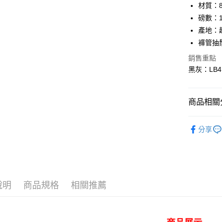
華南商
材質：
LINE Pay
上海商
磅數：12
國泰世
產地：
Apple Pay
臺灣中
褲管抽
匯豐（
悠遊付
聯邦商
銷售重點
元大商
Google Pa
黑灰：LB41
玉山商
台新國
全盈+PAY
台灣樂
商品相關分
AFTEE先
相關說明
｜女裝下
【關於「A
分享
ATM付款
AFTEE
人氣商品
便利好安
１．簡單
♀ 女裝全
２．便利
運送方式
Collection
３．安心
全家 取貨
說明
商品規格
相關推薦
🔰 新會
【「AFT
每筆NT$8
１．於結帳
✨全館免運
付」結帳
付款後 全
２．訂單