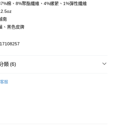
業銀行
彰化商業銀行
87%棉、8%聚酯纖維、4%縲縈、1%彈性纖維
業儲蓄銀行
台北富邦商業銀行
.5oz
華商業銀行
兆豐國際商業銀行
越南
小企業銀行
台中商業銀行
鬚、黑色皮牌
台灣）商業銀行
華泰商業銀行
業銀行
遠東國際商業銀行
業銀行
永豐商業銀行
y
7108257
業銀行
星展（台灣）商業銀行
際商業銀行
中國信託商業銀行
天信用卡公司
類 (6)
享後付
身
► 牛仔長褲
FTEE先享後付」】
客服
先享後付是「在收到商品之後才付款」的支付方式。 讓您購物簡單
推薦
心！
：不需註冊會員、不需綁卡、不需儲值。
部商品
：只要手機號碼，簡訊認證，即可結帳。
s
▷ Modern
：先確認商品／服務後，再付款。
付款
員都有買
EE先享後付」結帳流程】
0，滿NT$2,000(含以上)免運費
方式選擇「AFTEE先享後付」後，將跳轉至「AFTEE先享後
6折起，滿額再高再折920
♀️女裝－👖下著
頁面，進行簡訊認證並確認金額後，即可完成結帳。
家取貨
成立數日內，您將收到繳費通知簡訊。